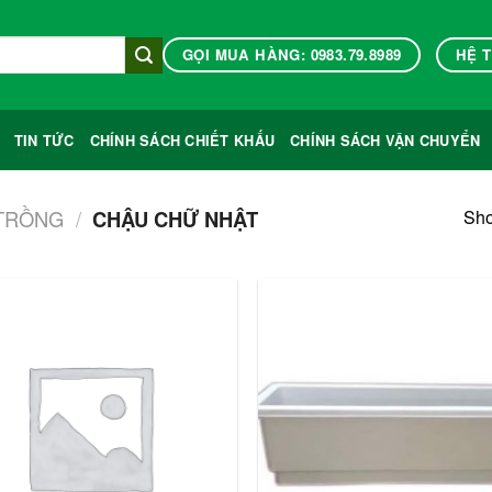
GỌI MUA HÀNG: 0983.79.8989
HỆ 
TIN TỨC
CHÍNH SÁCH CHIẾT KHẤU
CHÍNH SÁCH VẬN CHUYỂN
Sho
TRỒNG
/
CHẬU CHỮ NHẬT