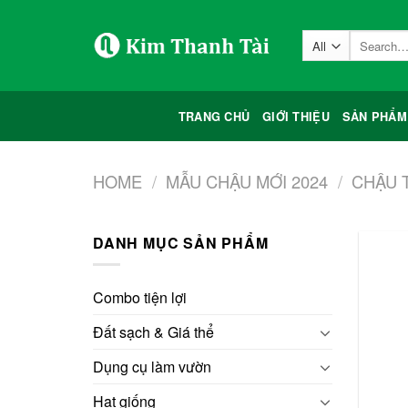
Skip
to
Search
content
for:
TRANG CHỦ
GIỚI THIỆU
SẢN PHẨM
HOME
/
MẪU CHẬU MỚI 2024
/
CHẬU 
DANH MỤC SẢN PHẨM
Combo tiện lợi
Đất sạch & Giá thể
Dụng cụ làm vườn
Hạt giống