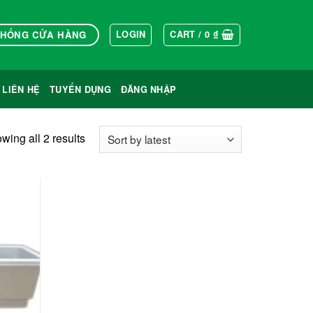
THỐNG CỬA HÀNG
LOGIN
CART /
0
₫
LIÊN HỆ
TUYỂN DỤNG
ĐĂNG NHẬP
wing all 2 results