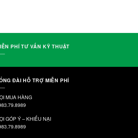
IỄN PHÍ TƯ VẤN KỸ THUẬT
ỔNG ĐÀI HỖ TRỢ MIỄN PHÍ
ỌI MUA HÀNG
983.79.8989
ỌI GÓP Ý – KHIẾU NẠI
983.79.8989