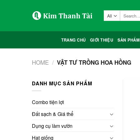
Skip
to
Search
content
for:
TRANG CHỦ
GIỚI THIỆU
SẢN PHẨM
HOME
/
VẬT TƯ TRỒNG HOA HỒNG
DANH MỤC SẢN PHẨM
Combo tiện lợi
Đất sạch & Giá thể
Dụng cụ làm vườn
Hạt giống