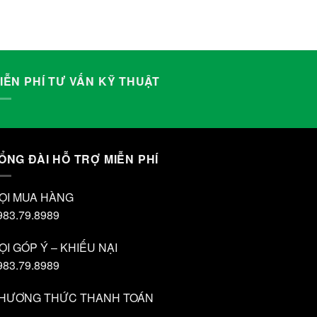
IỄN PHÍ TƯ VẤN KỸ THUẬT
ỔNG ĐÀI HỖ TRỢ MIỄN PHÍ
ỌI MUA HÀNG
983.79.8989
ỌI GÓP Ý – KHIẾU NẠI
983.79.8989
HƯƠNG THỨC THANH TOÁN