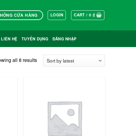
THỐNG CỬA HÀNG
LOGIN
CART /
0
₫
LIÊN HỆ
TUYỂN DỤNG
ĐĂNG NHẬP
wing all 8 results